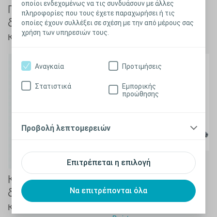
οποίοι ενδεχομένως να τις συνδυάσουν με άλλες
Προτεινόμενα προϊόντα για τη
πληροφορίες που τους έχετε παραχωρήσει ή τις
διαχείριση των προβλημάτων ούρησης
οποίες έχουν συλλέξει σε σχέση με την από μέρους σας
χρήση των υπηρεσιών τους.
και εντέρου
Αναγκαία
Προτιμήσεις
Στατιστικά
Εμπορικής
προώθησης
Προβολή λεπτομερειών
Υψηλός
Επιτρέπεται η επιλογή
αυτοϋποκλυσμός
Καθετήρες για
®
Να επιτρέπονται όλα
με το Peristeen
διαλείποντα
καθετηριασμό
Μάθετε περισσότερα για το