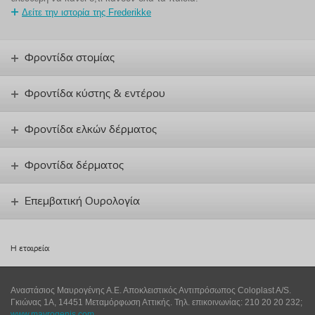
Δείτε την ιστορία της Frederikke
Φροντίδα στομίας
Φροντίδα κύστης & εντέρου
Φροντίδα ελκών δέρματος
Φροντίδα δέρματος
Επεμβατική Ουρολογία
Η εταιρεία
Αναστάσιος Μαυρογένης Α.Ε. Αποκλειστικός Αντιπρόσωπος Coloplast A/S.
Γκιώνας 1Α, 14451 Μεταμόρφωση Αττικής. Τηλ. επικοινωνίας: 210 20 20 232;
www.mavrogenis.com