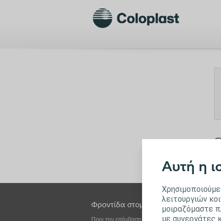
S
Αυτή η ι
Χρησιμοποιούμε 
λειτουργιών κοι
Φροντίδα στομίας
Φροντίδα κύσ
μοιραζόμαστε π
εντέρου
με συνεργάτες κ
Πριν την επέμβαση