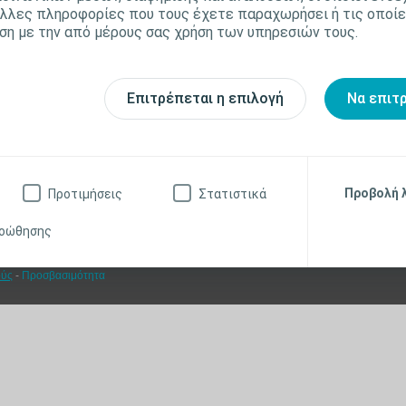
ησης
Πληροφορίες για τα έλκη
Professi
φροντίδα δέρματος
άλλες πληροφορίες που τους έχετε παραχωρήσει ή τις οποίε
δέρματος
ση με την από μέρους σας χρήση των υπηρεσιών τους.
ρου
Λύσεις
 Μυελού
υνση
Επιτρέπεται η επιλογή
Να επιτ
Προβολή 
Προτιμήσεις
Στατιστικά
πρόσωπος Coloplast A/S. Γκιώνας 1Α, 14451 Μεταμόρφωση Αττικής. Τηλ. επικοινων
ροώθησης
μικά θέματα
-
Δήλωση Συναίνεσης
-
Ειδοποίηση Απορρήτου
-
Επικοινωνία
-
Προϊόντ
ούς
-
Προσβασιμότητα