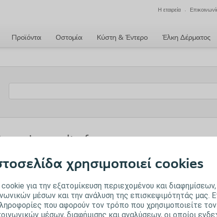
Η εταιρεία
Επικοινωνί
Προϊόντα
Οστομία
Κύστη & Έντερο
Έλκη Δέρματος
earch results for
στοσελίδα χρησιμοποιεί cookies
cookie για την εξατομίκευση περιεχομένου και διαφημίσεων,
νωνικών μέσων και την ανάλυση της επισκεψιμότητάς μας. Ε
της &
Φροντίδα ελκών
Φροντίδα δέρματος
Επεμβ
ληροφορίες που αφορούν τον τρόπο που χρησιμοποιείτε τον
δέρματος
Ουρολ
οινωνικών μέσων, διαφήμισης και αναλύσεων, οι οποίοι ενδε
Πληροφορίες για τη