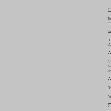
Σ
Τα
πρ
Α
Η 
ελ
Δ
Δε
δι
εν
Δ
Πρ
πα
δι
Σ