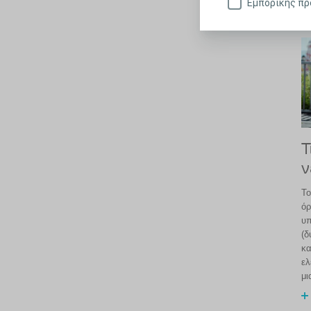
Εμπορικής π
Τ
ν
To
όρ
υπ
(δ
κα
ελ
μι