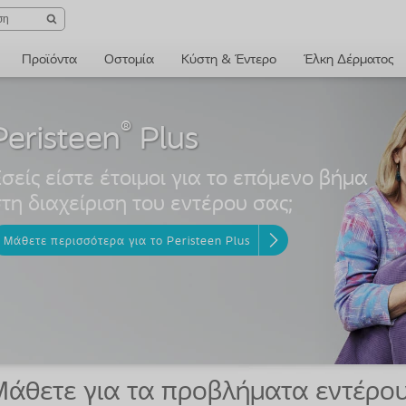
Προϊόντα
Οστομία
Κύστη & Έντερο
Έλκη Δέρματος
®
Peristeen
σείς είστε έτοιμοι για το επόμενο βήμα
τη διαχείριση του εντέρου σας;
Μάθετε περισσότερα για το Peristeen Plus
άθετε για τα προβλήματα εντέρου, 