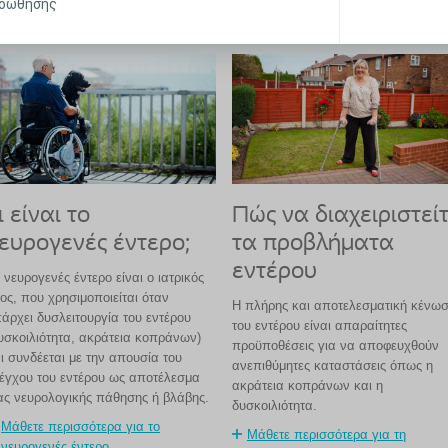
ροώθησης
Επιστροφή
ι είναι το
Πώς να διαχειριστεί
ευρογενές έντερο;
τα προβλήματα
εντέρου
 νευρογενές έντερο είναι ο ιατρικός
ος, που χρησιμοποιείται όταν
Η πλήρης και αποτελεσματική κένω
άρχει δυσλειτουργία του εντέρου
του εντέρου είναι απαραίτητες
υσκοιλιότητα, ακράτεια κοπράνων)
προϋποθέσεις για να αποφευχθούν
ι συνδέεται με την απουσία του
ανεπιθύμητες καταστάσεις όπως η
έγχου του εντέρου ως αποτέλεσμα
ακράτεια κοπράνων και η
ας νευρολογικής πάθησης ή βλάβης.
δυσκοιλιότητα.
Μάθετε περισσότερα για το
Μάθετε περισσότερα για τη
νευρογενές έντερο