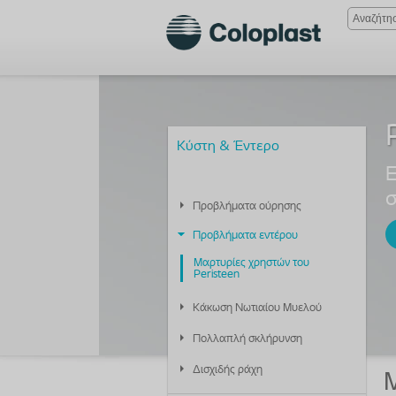
Κύστη & Έντερο
Ε
σ
Προβλήματα ούρησης
Προβλήματα εντέρου
Μαρτυρίες χρηστών του
Peristeen
Κάκωση Νωτιαίου Μυελού
Πολλαπλή σκλήρυνση
Δισχιδής ράχη
Μ