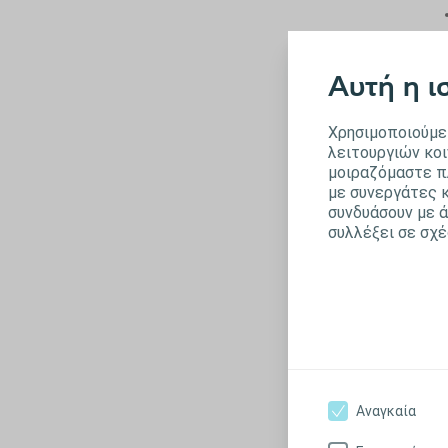
Αυτή η ι
Σ
Χρησιμοποιούμε 
λειτουργιών κοι
μοιραζόμαστε π
με συνεργάτες κ
συνδυάσουν με 
συλλέξει σε σχέ
Π
ε
Πο
υγ
Ωσ
μπ
επ
Αναγκαία
ερ