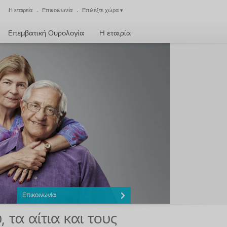
Η εταιρεία
Επικοινωνία
Επιλέξτε χώρα
▾
Έξοδος
Επεμβατική Ουρολογία
Η εταιρία
Επικοινωνία
τα αίτια και τους