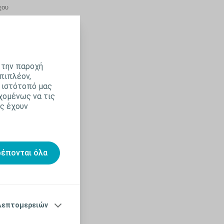
χου
 την παροχή
πιπλέον,
 ιστότοπό μας
χομένως να τις
ς έχουν
ρέπονται όλα
ία
α.
ή. Εάν
μο
λεπτομερειών