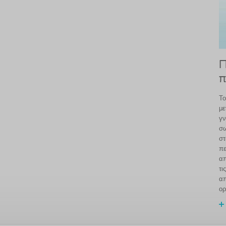
Π
π
Το
με
γν
σω
στ
πε
απ
τι
απ
ορ