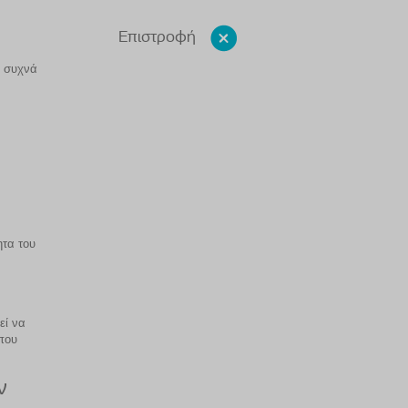
Επιστροφή
ο συχνά
ητα του
εί να
που
ν