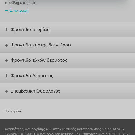
προβλήματός σας.
Επιστροφή
Φροντίδα στομίας
Φροντίδα κύστης & εντέρου
Φροντίδα ελκών δέρματος
Φροντίδα δέρματος
Επεμβατική Ουρολογία
Η εταιρεία
Αναστάσιος Μαυρογένης Α.Ε. Αποκλειστικός Αντιπρόσωπος Coloplast A/S.
Γκιώνας 1Α, 14451 Μεταμόρφωση Αττικής. Τηλ. επικοινωνίας: 210 20 20 232;