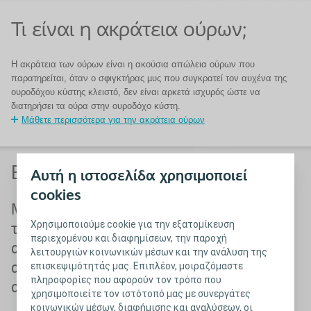
Τι είναι η ακράτεια ούρων;
Η ακράτεια των ούρων είναι η ακούσια απώλεια ούρων που
παρατηρείται, όταν ο σφιγκτήρας µυς που συγκρατεί τον αυχένα της
ουροδόχου κύστης κλειστό, δεν είναι αρκετά ισχυρός ώστε να
διατηρήσει τα ούρα στην ουροδόχο κύστη.
Μάθετε περισσότερα για την ακράτεια ούρων
Επιλογές θεραπείας
Αυτή η ιστοσελίδα χρησιμοποιεί
cookies
Μη επεμβατικοί
Ποιες είναι οι
Χρησιμοποιούμε cookie για την εξατομίκευση
τρόποι
χειρουργικές
περιεχομένου και διαφημίσεων, την παροχή
αντιμετώπισης της
θεραπείες για την
λειτουργιών κοινωνικών μέσων και την ανάλυση της
επισκεψιμότητάς μας. Επιπλέον, μοιραζόμαστε
ανδρικής
ακράτεια;
πληροφορίες που αφορούν τον τρόπο που
ακράτειας ούρων.
Μάθετε περισσότερα για τους
χρησιμοποιείτε τον ιστότοπό μας με συνεργάτες
επεμβατικούς τρόπους
κοινωνικών μέσων, διαφήμισης και αναλύσεων, οι