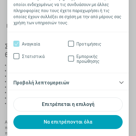
αντιμετώπισης της ανδρικής
οποίοι ενδεχομένως να τις συνδυάσουν με άλλες
ακράτειας ούρων
πληροφορίες που τους έχετε παραχωρήσει ή τις
οποίες έχουν συλλέξει σε σχέση με την από μέρους σας
χρήση των υπηρεσιών τους.
Επιστροφή
Αναγκαία
Προτιμήσεις
Στις μη επεμβατικές επιλογές
θεραπείας περιλαμβάνονται τα εξής:
Στατιστικά
Εμπορικής
προώθησης
• Πάνες ακράτειας
• Περιπεϊκοί καθετήρες
• Μόνιμοι καθετήρες ή Καθετήρες για διαλείποντα καθετηριασμό
• Αλλαγές στον τρόπο ζωής
Προβολή λεπτομερειών
• Ασκήσεις Kegel
• Περιορισμός στην πρόσληψη υγρών
• Προγραμματισμένη ούρηση
• Φαρμακευτική αγωγή
Επιτρέπεται η επιλογή
Να επιτρέπονται όλα
Αν αυτές οι επιλογές δεν είναι κατάλληλες για τον τύπο ακράτειας
που βιώνετε ή τον τρόπο ζωής σας, ο ιατρός σας ενδέχεται να σας
προτείνει να προχωρήσετε στην χειρουργική αντιμετώπιση του