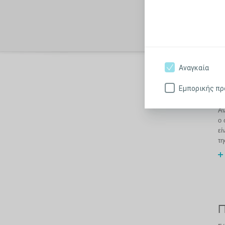
Π
Αναγκαία
Εμπορικής π
Ε
Αν
ο 
εί
τη
Π