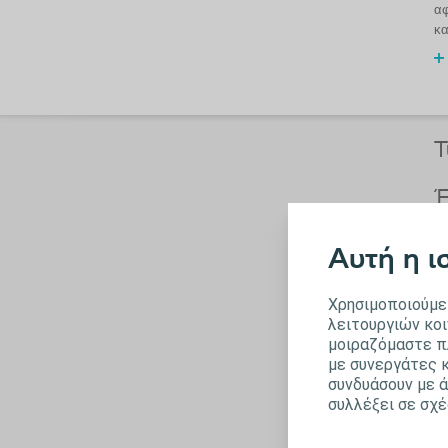
αφ
κα
Τ
Έ
Τέ
Αυτή η ι
Χρησιμοποιούμε 
λειτουργιών κοι
μοιραζόμαστε π
με συνεργάτες κ
Έ
συνδυάσουν με 
συλλέξει σε σχέ
Τα
απ
γι