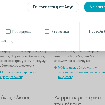
Μάθετε περισ
Μάθετε περισσότερα για την αξιολόγηση και τη θεραπεία
και την επού
Επιτρέπεται η επιλογή
Να επιτ
κατακλίσεων
Προβολή 
ληροφορίες για το έλκος και το περιβάλλο
Προτιμήσεις
Στατιστικά
ροώθησης
ξίδρωμα έλκους
Νέκρωση
εξάρτητα από το βαθμό εξίδρωσης,
Εάν ένα έλκος περιέχει νεκρωτικό
σωστός έλεγχος του εξιδρώματος
ιστό, αποτελεί ένδειξη ότι δεν
ναι απαραίτητος για την προαγωγή
επουλώνεται φυσιολογικά.
ς διαδικασίας επούλωσης.
Μάθετε περισσότερα για τηv
Μάθετε περισσότερα για το
απομάκρυνση των νεκρώσεων απ
εξίδρωμα έλκους
τους ιστούς
όνος έλκους
Δέρμα περιμετρικά
του έλκους