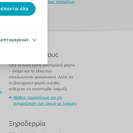
σότερα για τη διαχείριση οξέων τραυμάτων
λωσή τους
ρέπονται όλα
λεπτομερειών
ν δέρμα
Λοίμωξη έλκους
Όλα τα έλκη έχουν βακτηριακό φορτίο
– ακόμα και τα έλκη που
επουλώνονται φυσιολογικά. Αλλά αν
το βακτηριακό φορτίο αυξηθεί,
ενδέχεται να αναπτυχθεί λοίμωξη.
ό
Μάθετε περισσότερα για την
αντιμετώπιση των ελκών με λοίμωξη
Ξηροδερμία