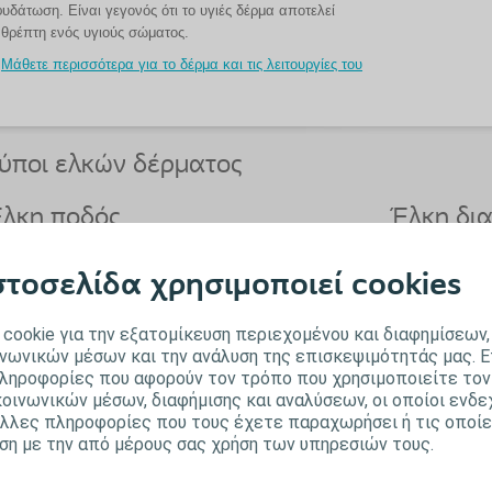
υδάτωση. Είναι γεγονός ότι το υγιές δέρμα αποτελεί
θρέπτη ενός υγιούς σώματος.
Μάθετε περισσότερα για το δέρμα και τις λειτουργίες του
ύποι ελκών δέρματος
λκη ποδός
Έλκη δια
σσερα στα δέκα χρόνια έλκη είναι φλεβικά έλκη ποδός.
Η εμφάνιση λοί
στοσελίδα χρησιμοποιεί cookies
τον κίνδυνο ακ
Μάθετε περισσότερα για τα έλκη ποδός και τις επιλογές
θεραπείας τους
Μάθετε για τ
τους διαθέσι
cookie για την εξατομίκευση περιεχομένου και διαφημίσεων,
νωνικών μέσων και την ανάλυση της επισκεψιμότητάς μας. Ε
ληροφορίες που αφορούν τον τρόπο που χρησιμοποιείτε τον
οινωνικών μέσων, διαφήμισης και αναλύσεων, οι οποίοι ενδε
λκη πίεσης (κατακλίσεις)
Οξέα τρ
άλλες πληροφορίες που τους έχετε παραχωρήσει ή τις οποίε
ση με την από μέρους σας χρήση των υπηρεσιών τους.
 έλκη πίεσης (κατακλίσεις) απαιτούν έγκαιρη και
Τα τραύματα πρ
οτελεσματική αντιμετώπιση καθώς θεωρούνται υπεύθυνα
σταματήσει η αι
α τον διπλασιασμό της θνησιμότητας (1).