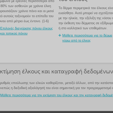
μφωνα με έρευνες περισσότεροι από
 80% των ασθενών με χρόνια έλκη
Το δέρμα περιμετρικά του έλκους είν
ρουσιάζουν χρόνιο πόνο και οι μισοί
ευαίσθητο. Αυτό μπορεί να σχετίζεται
ό αυτούς ταξινομούν το επίπεδο του
με την ηλικία, την εξέλιξη της νόσου 
νου από μέτριο έως έντονο. (1-6)
την έκθεση του δέρματος σε εξίδρωμ
ή στο κολλητικό των επιθεμάτων.
Επιλογές διαχείρισης πόνου έλκους
και τοπικού πόνου
Μάθετε περισσότερα για το δέρμα
γύρω από το έλκος
κτίμηση έλκους και καταγραφή δεδομένω
ρυθμός επούλωσης των ελκών καθορίζεται, μεταξύ άλλων, από την κατάστασ
νεπώς η διεξοδική αξιολόγησή του είναι σημαντική για τον προγραμματισμό κ
Μάθετε περισσότερα για την εκτίμηση του έλκους και την καταγραφή δεδομ