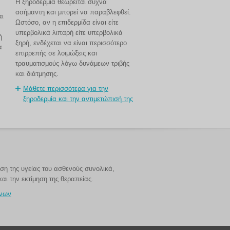
Η ξηροδερμία θεωρείται συχνά
ασήμαντη και μπορεί να παραβλεφθεί.
αι
Ωστόσο, αν η επιδερμίδα είναι είτε
υπερβολικά λιπαρή είτε υπερβολικά
ή
ξηρή, ενδέχεται να είναι περισσότερο
α
επιρρεπής σε λοιμώξεις και
τραυματισμούς λόγω δυνάμεων τριβής
και διάτμησης.
Μάθετε περισσότερα για την
ξηροδερμία και την αντιμετώπισή της
ν
η της υγείας του ασθενούς συνολικά,
αι την εκτίμηση της θεραπείας.
ένων