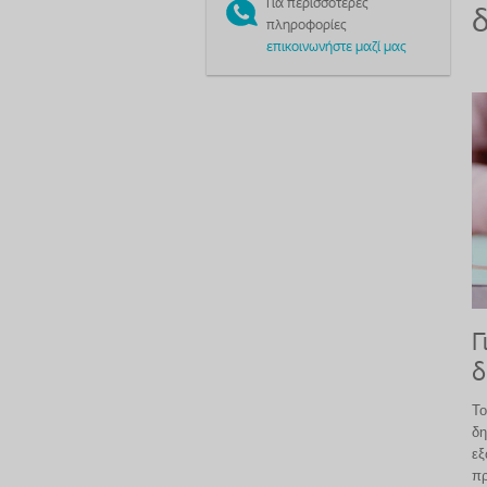
Για περισσότερες
δ
πληροφορίες
επικοινωνήστε μαζί μας
Γ
δ
Το
δη
εξ
πρ