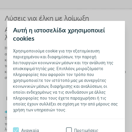
Λύσεις για έλκη με λοίμωξη
Αποτελεσματική θεραπεία ελκών με
Αυτή η ιστοσελίδα χρησιμοποιεί
λοίμωξη
cookies
Η λοίμωξη ενός έλκους επηρεάζει ιδιαίτερα την ποιότητα ζωής των
Χρησιμοποιούμε cookie για την εξατομίκευση
ασθενών. Η έγκαιρη αντιμετώπιση της λοίμωξης κατ' οίκον με τα
περιεχομένου και διαφημίσεων, την παροχή
κατάλληλα επιθέματα μπορεί να αποτρέψει μια ενδεχόμενη εισαγωγή
λειτουργιών κοινωνικών μέσων και την ανάλυση της
του ασθενή στο νοσοκομείο ενώ παράλληλα συμβάλει στη μείωση του
επισκεψιμότητάς μας. Επιπλέον, μοιραζόμαστε
κόστους των υλικών που χρησιμοποιούνται επιβαρύνοντας λιγότερο το
πληροφορίες που αφορούν τον τρόπο που
σύστημα υγείας.
χρησιμοποιείτε τον ιστότοπό μας με συνεργάτες
κοινωνικών μέσων, διαφήμισης και αναλύσεων, οι
οποίοι ενδεχομένως να τις συνδυάσουν με άλλες
πληροφορίες που τους έχετε παραχωρήσει ή τις
Επιστροφή
οποίες έχουν συλλέξει σε σχέση με την από μέρους σας
χρήση των υπηρεσιών τους.
Βιβλιογραφία
Τα επιθέματα Αργύρου και οι λύσεις της Coloplast σας προσφέρουν
την αποτελεσματικότητα που χρειάζεστε για τη θεραπεία ελκών με
λοίμωξη και ελκών με αυξημένη επικινδυνότητα ανάπτυξης
Αναγκαία
Προτιμήσεις