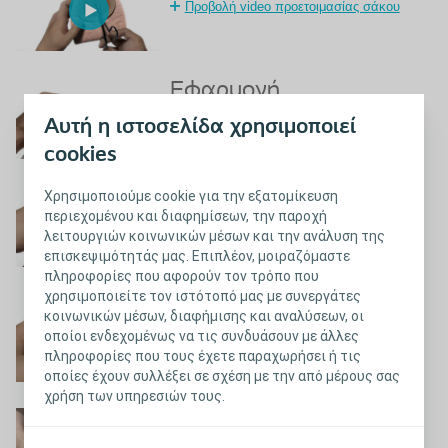
Προβολή video προετοιμασίας σάκου
Εφαρμογή
Προβολή video εφαρμογής σάκου
Αυτή η ιστοσελίδα χρησιμοποιεί
cookies
Απομάκρυνση
Χρησιμοποιούμε cookie για την εξατομίκευση
περιεχομένου και διαφημίσεων, την παροχή
Προβολή video απομάκρυνσης σάκου
λειτουργιών κοινωνικών μέσων και την ανάλυση της
επισκεψιμότητάς μας. Επιπλέον, μοιραζόμαστε
πληροφορίες που αφορούν τον τρόπο που
χρησιμοποιείτε τον ιστότοπό μας με συνεργάτες
Έλεγχος φίλτρου
κοινωνικών μέσων, διαφήμισης και αναλύσεων, οι
οποίοι ενδεχομένως να τις συνδυάσουν με άλλες
Προβολή video ελέγχου φίλτρου
πληροφορίες που τους έχετε παραχωρήσει ή τις
οποίες έχουν συλλέξει σε σχέση με την από μέρους σας
χρήση των υπηρεσιών τους.
Υποκλυσμός
Προβολή video υποκλυσμού