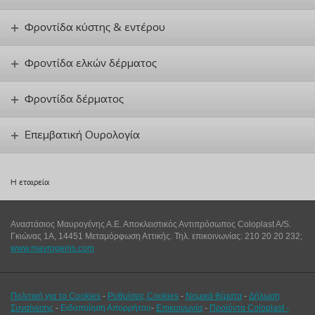
Φροντίδα κύστης & εντέρου
Φροντίδα ελκών δέρματος
Φροντίδα δέρματος
Επεμβατική Ουρολογία
Η εταιρεία
Αναστάσιος Μαυρογένης Α.Ε. Αποκλειστικός Αντιπρόσωπος Coloplast A/S.
Γκιώνας 1Α, 14451 Μεταμόρφωση Αττικής. Τηλ. επικοινωνίας: 210 20 20 232;
www.mavrogenis.com
Πολιτική για τα Cookies
-
Ρυθμίσεις Cookies
-
Νομικά θέματα
-
Δήλωση
Συναίνεσης
-
Ειδοποίηση Απορρήτου
-
Επικοινωνία
-
Προϊόντα Coloplast -