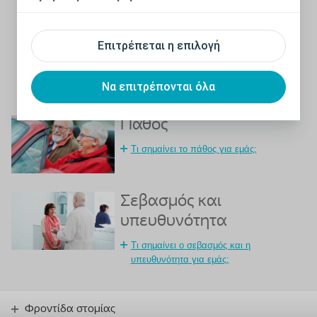
Εκτιμούμε τον ανοιχτό και ειλικρινή διάλογο, διότι μόνο έτσι
μπορούμε να καταλάβουμε τι μας παρακινεί και μας
καθοδηγεί τόσο ως άτομα όσο και ως εταιρία.
Μέσω της συνεργασίας, στην Coloplast, καλλιεργούμε το
Επιτρέπεται η επιλογή
εμείς- ακούγοντας ο ένας τον άλλον και κάνοντας ό,τι
καλύτερο προκειμένου να έχουμε μια καλύτερη εργασιακή
ζωή.
Να επιτρέπονται όλα
Επιστροφή
Πάθος
Τι σημαίνει το πάθος για εμάς;
Σεβασμός και
υπευθυνότητα
Τι σημαίνει ο σεβασμός και η
υπευθυνότητα για εμάς;
Φροντίδα στομίας