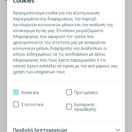
cookies
Χρησιμοποιούμε cookie για την εξατομίκευση
Επιστροφή
Εγγύτητα
περιεχομένου και διαφημίσεων, την παροχή
λειτουργιών κοινωνικών μέσων και την ανάλυση της
Τι σημαίνει αυτό για τους πελάτες μας;
επισκεψιμότητάς μας. Επιπλέον, μοιραζόμαστε
πληροφορίες που αφορούν τον τρόπο που
Η Coloplast αναπτύσσει προϊόντα και υπηρεσίες που
χρησιμοποιείτε τον ιστότοπό μας με συνεργάτες
διευκολύνουν τη ζωή των ανθρώπων με πολύ προσωπικές και
ιδιαίτερες ιατρικές παθήσεις.
κοινωνικών μέσων, διαφήμισης και αναλύσεων, οι
Όσο πιο ιδιαίτερη είναι η πάθηση, τόσο πιο στενά
οποίοι ενδεχομένως να τις συνδυάσουν με άλλες
συνεργαζόμαστε με τους πελάτες μας προκειμένου να βρούμε
πληροφορίες που τους έχετε παραχωρήσει ή τις
λύσεις που ανταποκρίνονται στις ανάγκες τους.
οποίες έχουν συλλέξει σε σχέση με την από μέρους σας
Επιδιώκουμε την εγγύτητα με όλους τους πελάτες – τόσο τους
χρήση των υπηρεσιών τους.
τελικούς χρήστες όσο και τους επαγγελματίες υγείας. Για να
επιτευχθεί αυτή, απαιτούνται θέληση να ακούμε, ικανότητα να
συμπάσχουμε και δέσμευση να ενεργούμε σε ό,τι μαθαίνουμε
Αναγκαία
Προτιμήσεις
...και για εμάς;
Στατιστικά
Εμπορικής
Το να έρθουμε κοντά με τους πελάτες μας και να
προώθησης
κατανοήσουμε τις ανάγκες τους είναι η κατευθυντήρια αρχή
σε ό,τι κάνουμε. Όλοι έχουμε την ευθύνη να ακούμε και να
βοηθάμε τους πελάτες μας στις ανάγκες τους.
Αλλά η εγγύτητα ισχύει και στις σχέσεις μεταξύ μας.
Προβολή λεπτομερειών